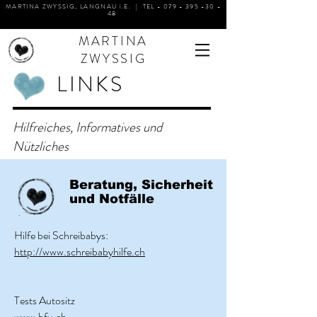
MARTINA ZWYSSIG, LANGNAU i.E. | TEL -
079 - 395 -30 -
48
MARTINA
ZWYSSIG
LINKS
Hilfreiches, Informatives und
Nützliches
Beratung, Sicherheit
und Notfälle
Hilfe bei Schreibabys:
http://www.schreibabyhilfe.ch
Tests Autositz
www.bfu.ch